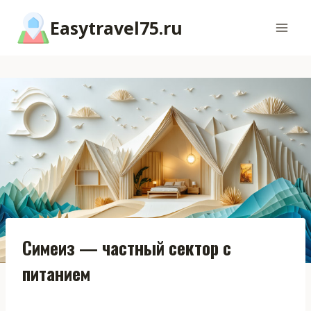
Перейти
Easytravel75.ru
к
содержимому
Симеиз — частный сектор с
питанием