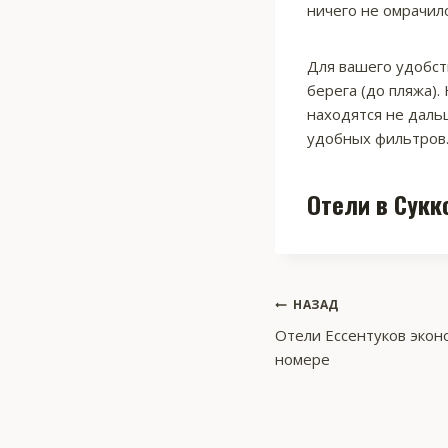
ничего не омрачил
Для вашего удобств
берега (до пляжа).
находятся не даль
удобных фильтров
Отели в Сукк
Навигация
НАЗАД
Отели Ессентуков эконо
по
номере
записям