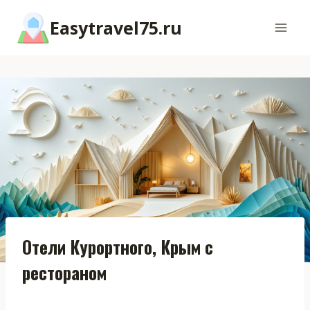
Перейти
Easytravel75.ru
к
содержимому
Отели Курортного, Крым с
рестораном