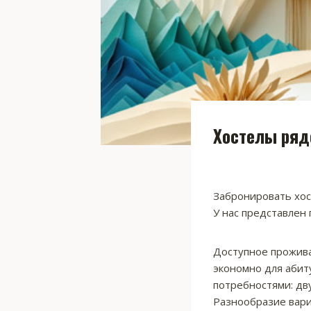
Хостелы рядо
Забронировать хост
У нас представлен 
Доступное прожива
экономно для абит
потребностями: дв
Разнообразие вари