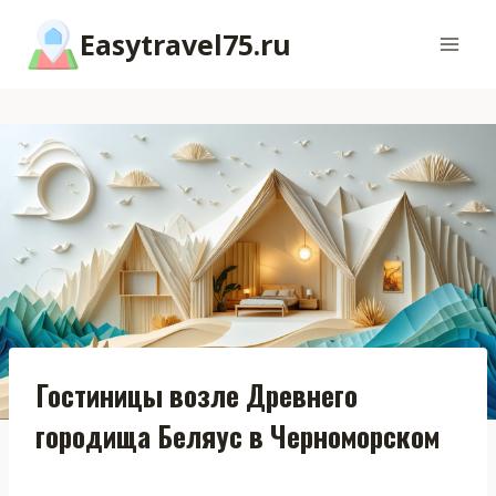
Перейти
Easytravel75.ru
к
содержимому
Гостиницы возле Древнего
городища Беляус в Черноморском