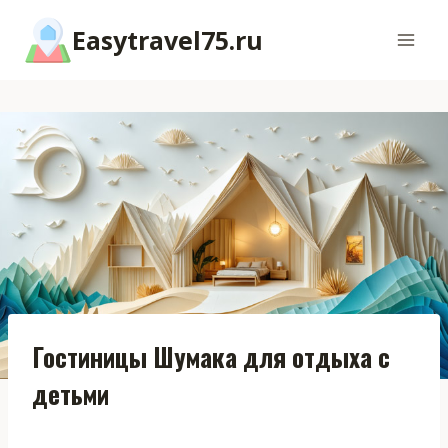
Перейти
Easytravel75.ru
к
содержимому
Гостиницы Шумака для отдыха с
детьми