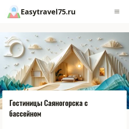
Перейти
Easytravel75.ru
к
содержимому
Гостиницы Саяногорска с
бассейном