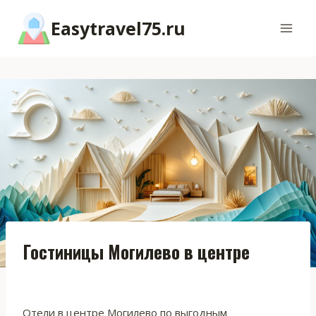
Перейти
Easytravel75.ru
к
содержимому
Гостиницы Могилево в центре
Отели в центре Могилево по выгодным