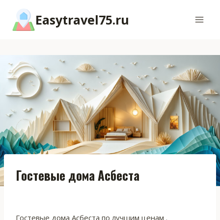
Перейти
Easytravel75.ru
к
содержимому
Гостевые дома Асбеста
Гостевые дома Асбеста по лучшим ценам .