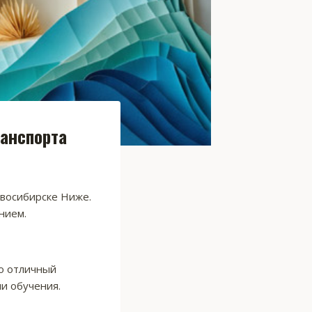
ранспорта
овосибирске Ниже.
нием.
о отличный
ли обучения.