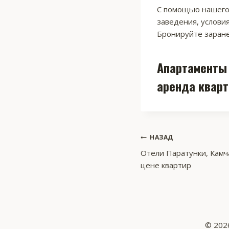
С помощью нашего 
заведения, услови
Бронируйте заране
Апартаменты 
аренда кварт
Навигация
НАЗАД
Отели Паратунки, Камча
по
цене квартир
записям
© 2026