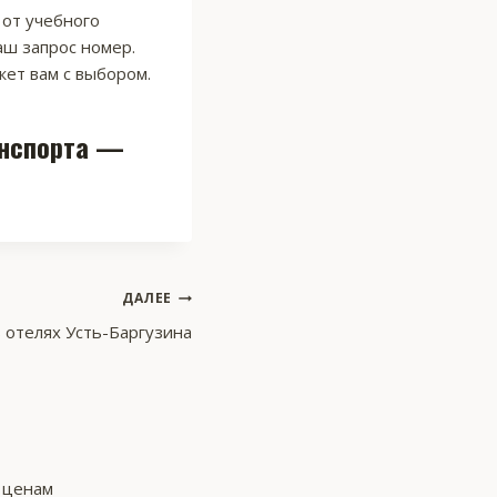
 от учебного
аш запрос номер.
ет вам с выбором.
анспорта —
ДАЛЕЕ
в отелях Усть-Баргузина
м ценам